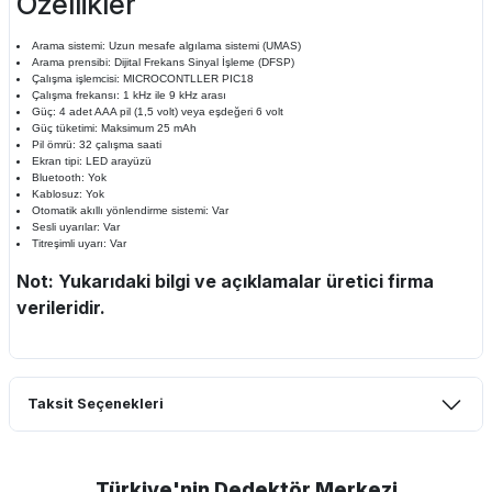
Özellikler
Arama sistemi: Uzun mesafe algılama sistemi (UMAS)
Arama prensibi: Dijital Frekans Sinyal İşleme (DFSP)
Çalışma işlemcisi: MICROCONTLLER PIC18
Çalışma frekansı: 1 kHz ile 9 kHz arası
Güç: 4 adet AAA pil (1,5 volt) veya eşdeğeri 6 volt
Güç tüketimi: Maksimum 25 mAh
Pil ömrü: 32 çalışma saati
Ekran tipi: LED arayüzü
Bluetooth: Yok
Kablosuz: Yok
Otomatik akıllı yönlendirme sistemi: Var
Sesli uyarılar: Var
Titreşimli uyarı: Var
Not: Yukarıdaki bilgi ve açıklamalar üretici firma
verileridir.
Taksit Seçenekleri
Türkiye'nin Dedektör Merkezi