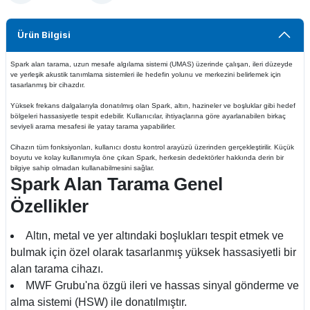
Ürün Bilgisi
Spark alan tarama, uzun mesafe algılama sistemi (UMAS) üzerinde çalışan, ileri düzeyde
 Bağlantıları
ve yerleşik akustik tanımlama sistemleri ile hedefin yolunu ve merkezini belirlemek için
tasarlanmış bir cihazdır.
ı & Buluntu Kesesi & Kılıflar
Yüksek frekans dalgalarıyla donatılmış olan Spark, altın, hazineler ve boşluklar gibi hedef
bölgeleri hassasiyetle tespit edebilir. Kullanıcılar, ihtiyaçlarına göre ayarlanabilen birkaç
seviyeli arama mesafesi ile yatay tarama yapabilirler.
Cihazın tüm fonksiyonları, kullanıcı dostu kontrol arayüzü üzerinden gerçekleştirilir. Küçük
boyutu ve kolay kullanımıyla öne çıkan Spark, herkesin dedektörler hakkında derin bir
bilgiye sahip olmadan kullanabilmesini sağlar.
Spark Alan Tarama Genel
Özellikler
Altın, metal ve yer altındaki boşlukları tespit etmek ve
bulmak için özel olarak tasarlanmış yüksek hassasiyetli bir
alan tarama cihazı.
MWF Grubu'na özgü ileri ve hassas sinyal gönderme ve
alma sistemi (HSW) ile donatılmıştır.