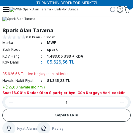
TÜRKİYE'NİN DEDEKTÖR MERKEZİ
Geri Dön
Geri Dön
Geri Dön
Geri Dön
Geri Dön
ktörü
nolojileri
lıkları
r
 Dedektörler
Güvenlik Dedektörleri
X-Ray Cihazları
Spark Alan Tarama
0.0 Puan - 0 Yorum
leri
rol Sistemleri
aşlıkları
Aksesuarları
spit Dedektörü
Güvenlik Dedektörleri Aksesuarlar
Adli Tıp X-Ray Tarama Sistemleri
Marka
MWF
Stok Kodu
spark
 Dedektörler
ktörleri
tör Başlıkları
tör Aksesuarları
Kapı Tipi Metal Dedektörleri
Bagaj ve Kargo Tarama Sistemleri
KDV Hariç
1.483,05 USD + KDV
85.626,56 TL
Kdv Dahil
örleri
rı
r Başlıkları
ör Aksesuarları
Üst Arama Dedektörleri
Endüstriyel X-Ray Sistemleri
85.626,56 TL den başlayan taksitlerle!
Havale Nakit Fiyatı
81.345,23 TL
il Arama Dedektörleri
r Başlıkları
ör Aksesuarları
Tır ve Konteyner Tarama Sistemler
+ (%5,00 havale indirimi)
Saat 16:00'a Kadar Olan Siparişler Aynı Gün Kargoya Verilecektir
obi Dedektörleri
ktör Başlıkları
ors Aksesuarları
Vücut Tarama Sistemleri
Sepete Ekle
j Cihazları
Fiyat Alarmı
Paylaş
arı