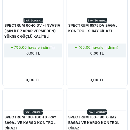
Stok Sorunuz
Stok Sorunuz
SPECTRUM 6040 DV – INVASIV
SPECTRUM 6575 DV BAGAJ
(IŞIN İLE ZARAR VERMEDEN)
KONTROL X-RAY CİHAZI
YÜKSEK GÜÇLÜ KALİTELİ
BAGAJ GÖRÜNTÜLEME SİSTEMİ
+(%5,00 havale indirimi)
+(%5,00 havale indirimi)
0,00 TL
0,00 TL
0,00 TL
0,00 TL
Stok Sorunuz
Stok Sorunuz
SPECTRUM 100-100H X-RAY
SPECTRUM 150-180 X-RAY
BAGAJ VE KARGO KONTROL
BAGAJ VE KARGO KONTROL
CİHAZI
CİHAZI