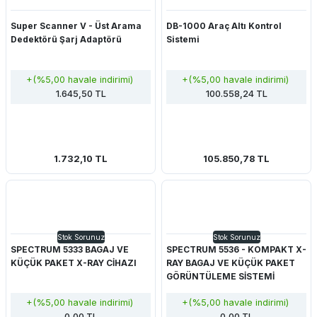
Super Scanner V - Üst Arama
DB-1000 Araç Altı Kontrol
Dedektörü Şarj Adaptörü
Sistemi
+(%5,00 havale indirimi)
+(%5,00 havale indirimi)
1.645,50 TL
100.558,24 TL
1.732,10 TL
105.850,78 TL
Stok Sorunuz
Stok Sorunuz
SPECTRUM 5333 BAGAJ VE
SPECTRUM 5536 - KOMPAKT X-
KÜÇÜK PAKET X-RAY CİHAZI
RAY BAGAJ VE KÜÇÜK PAKET
GÖRÜNTÜLEME SİSTEMİ
+(%5,00 havale indirimi)
+(%5,00 havale indirimi)
0,00 TL
0,00 TL