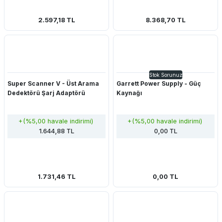
2.597,18 TL
8.368,70 TL
Stok Sorunuz
Super Scanner V - Üst Arama
Garrett Power Supply - Güç
Dedektörü Şarj Adaptörü
Kaynağı
+(%5,00 havale indirimi)
+(%5,00 havale indirimi)
1.644,88 TL
0,00 TL
1.731,46 TL
0,00 TL