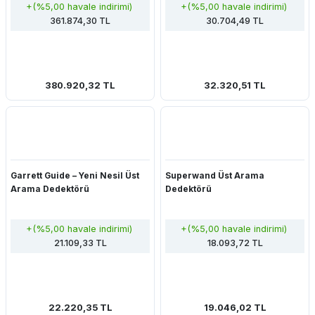
+(%5,00 havale indirimi)
+(%5,00 havale indirimi)
Not:
Dedektormerkezi.com'da tüm Güvenlik Teknolojileri,
361.874,30 TL
30.704,49 TL
Kurumsal Güvenlik, Kapı Tipi Metal Dedektörleri, Üst Arama
Dedektörleri, X-Ray Cihazları, Body Scanner Vücut Tarama
Sistemleri kategorisine ait ürünleri temin edebilir, bu ürünler
hakkında detaylı bilgi ve eğitim alabilirsiniz. Detaylı bilgi için
380.920,32 TL
32.320,51 TL
0542 288 3030
WhatsApp hattımızdan bizimle iletişime
geçebilirsiniz.
Garrett Guide – Yeni Nesil Üst
Superwand Üst Arama
Arama Dedektörü
Dedektörü
+(%5,00 havale indirimi)
+(%5,00 havale indirimi)
21.109,33 TL
18.093,72 TL
22.220,35 TL
19.046,02 TL