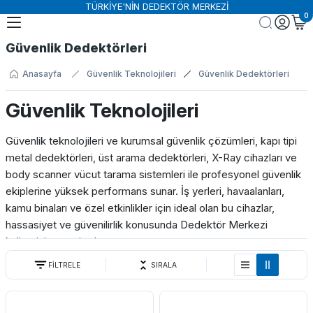
TÜRKİYE'NİN DEDEKTÖR MERKEZİ
0
Geri Dön
Geri Dön
Geri Dön
Geri Dön
Geri Dön
Güvenlik Dedektörleri
ktörü
nolojileri
lıkları
r
 Dedektörler
Güvenlik Dedektörleri
X-Ray Cihazları
Anasayfa
Güvenlik Teknolojileri
Güvenlik Dedektörleri
leri
rol Sistemleri
aşlıkları
Aksesuarları
spit Dedektörü
Güvenlik Dedektörleri Aksesuarlar
Adli Tıp X-Ray Tarama Sistemleri
Güvenlik Teknolojileri
 Dedektörler
ktörleri
tör Başlıkları
tör Aksesuarları
Kapı Tipi Metal Dedektörleri
Bagaj ve Kargo Tarama Sistemleri
Güvenlik teknolojileri ve kurumsal güvenlik çözümleri, kapı tipi
metal dedektörleri, üst arama dedektörleri, X-Ray cihazları ve
örleri
rı
r Başlıkları
ör Aksesuarları
Üst Arama Dedektörleri
Endüstriyel X-Ray Sistemleri
body scanner vücut tarama sistemleri ile profesyonel güvenlik
ekiplerine yüksek performans sunar. İş yerleri, havaalanları,
il Arama Dedektörleri
r Başlıkları
ör Aksesuarları
Tır ve Konteyner Tarama Sistemler
kamu binaları ve özel etkinlikler için ideal olan bu cihazlar,
hassasiyet ve güvenilirlik konusunda Dedektör Merkezi
obi Dedektörleri
ktör Başlıkları
ors Aksesuarları
Vücut Tarama Sistemleri
kalitesini garanti eder.
FİLTRELE
SIRALA
Bu kategori, personel ve ziyaretçi güvenliğini sağlamak, hırsızlık
j Cihazları
ve tehlikeleri önlemek için tasarlanmış üst düzey cihazları içerir.
Kapı tipi metal dedektörleri ve vücut tarama sistemleri, hızlı ve
arı