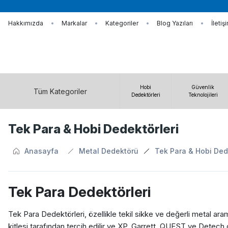
Hakkımızda
Markalar
Kategoriler
Blog Yazıları
İletiş
Hobi
Güvenlik
Tüm Kategoriler
Dedektörleri
Teknolojileri
Tek Para & Hobi Dedektörleri
Anasayfa
Metal Dedektörü
Tek Para & Hobi Ded
Tek Para Dedektörleri
Tek Para Dedektörleri, özellikle tekil sikke ve değerli metal ar
kitlesi tarafından tercih edilir ve XP, Garrett, QUEST ve Detech 