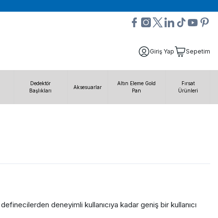
Giriş Yap
Sepetim
Dedektör
Altın Eleme Gold
Fırsat
Aksesuarlar
Başlıkları
Pan
Ürünleri
efinecilerden deneyimli kullanıcıya kadar geniş bir kullanıcı