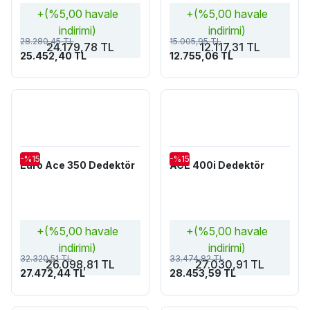
+(%5,00 havale
+(%5,00 havale
indirimi)
indirimi)
28.280,45 TL
15.005,95 TL
24.179,78 TL
12.117,31 TL
25.452,40 TL
12.755,06 TL
-%15
-%15
Euro Ace 350 Dedektör
ACE 400i Dedektör
+(%5,00 havale
+(%5,00 havale
indirimi)
indirimi)
32.320,51 TL
33.474,82 TL
26.098,81 TL
27.030,91 TL
27.472,44 TL
28.453,59 TL