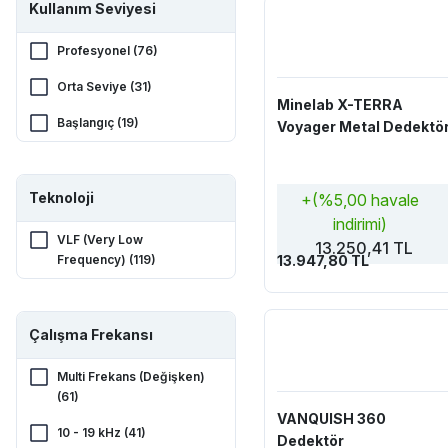
Kullanım Seviyesi
100001 TL - 250000 TL
(8)
Profesyonel (76)
Orta Seviye (31)
Minelab X-TERRA
Başlangıç (19)
Voyager Metal Dedektö
Teknoloji
+(%5,00 havale
indirimi)
VLF (Very Low
13.250,41 TL
Frequency) (119)
13.947,80 TL
Çalışma Frekansı
Multi Frekans (Değişken)
(61)
VANQUISH 360
10 - 19 kHz (41)
Dedektör