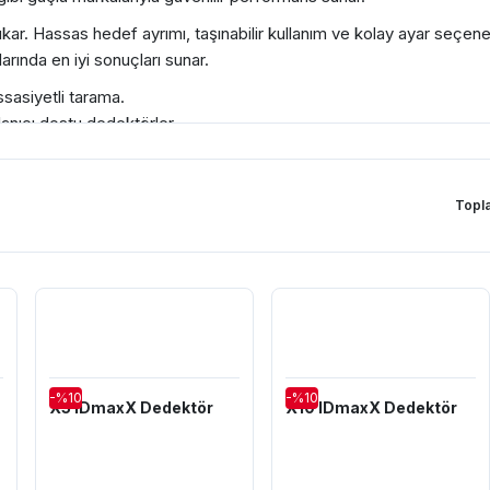
çıkar. Hassas hedef ayrımı, taşınabilir kullanım ve kolay ayar seçen
ında en iyi sonuçları sunar.
ssasiyetli tarama.
anıcı dostu dedektörler.
kke aramalarında ideal seçenek.
rımı sağlayan güçlü model.
ma deneyiminizi bir üst seviyeye taşıyın. Satın alarak hassas, güven
Topla
it ürünleri temin edebilir, bu ürünler hakkında detaylı bilgi ve eği
-%10
-%10
X5 IDmaxX Dedektör
X10 IDmaxX Dedektör