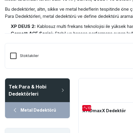
Bu dedektörler, altın, sikke ve metal hedeflerin tespitinde öne 
Para Dedektörleri, metal dedektörü ve define dedektörü aramalar
XP DEUS 2:
Kablosuz multi frekans teknolojisi ile yüksek ha
Garrett ACE Serisi:
Stabil ve hassas performans sunan kull
QUEST X5 ve X10:
Fiyat-performans dengesi ile altın ve si
Detech Relic Striker:
Derinlik tespiti ve kapsamlı metal ay
En iyi Tek Para Dedektörleri modellerimizi inceleyin ve define ara
Stoktakiler
Dedektormerkezi.com'da tüm Tek Para Dedektörleri kategorisine a
WhatsApp hattımızdan bizimle iletişime geçebilirsiniz.
Tek Para & Hobi
Dedektörleri
-%10
Metal Dedektörü
X1 IDmaxX Dedektör