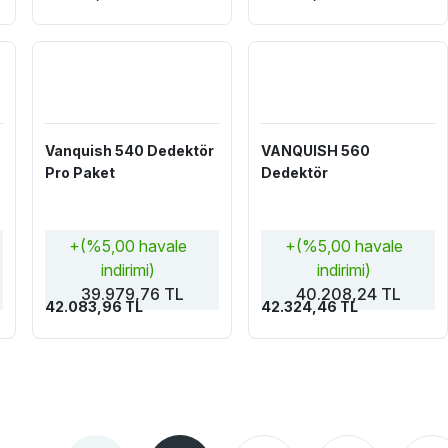
Vanquish 540 Dedektör
VANQUISH 560
Pro Paket
Dedektör
+(%5,00 havale
+(%5,00 havale
indirimi)
indirimi)
39.979,76 TL
40.208,24 TL
42.083,96 TL
42.324,46 TL