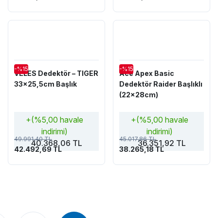
-%15
-%15
VELES Dedektör – TIGER
Ace Apex Basic
33x25,5cm Başlık
Dedektör Raider Başlıklı
(22x28cm)
+(%5,00 havale
+(%5,00 havale
indirimi)
indirimi)
49.991,40 TL
45.017,86 TL
40.368,06 TL
36.351,92 TL
42.492,69 TL
38.265,18 TL