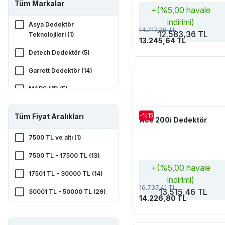
Tüm Markalar
+(%5,00 havale
indirimi)
Asya Dedektör
14.717,38 TL
12.583,36 TL
Teknolojileri (1)
13.245,64 TL
Detech Dedektör (5)
Garrett Dedektör (14)
MARS MD (5)
Midas Kurumsal (1)
-%15
Tüm Fiyat Aralıkları
Ace 200i Dedektör
Minelab Dedektör (18)
7500 TL ve altı (1)
Nokta Dedektör (16)
7500 TL - 17500 TL (13)
Quest Metal Detectors (8)
+(%5,00 havale
17501 TL - 30000 TL (14)
indirimi)
RDR Dedektör (3)
16.737,41 TL
13.515,46 TL
30001 TL - 50000 TL (29)
XP Dedektör (50)
14.226,80 TL
50001 TL - 100000 TL
(56)