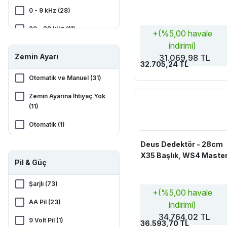
0 - 9 kHz (28)
20 - 29 kHz (11)
+(%5,00 havale
indirimi)
40 - 49 kHz (8)
Zemin Ayarı
31.069,98 TL
32.705,24 TL
30 - 39 kHz (5)
Otomatik ve Manuel (31)
70 - 99 kHz (4)
Zemin Ayarına İhtiyaç Yok
Pulse Induksiyon (PI) (2)
(11)
100kHz + (1)
Otomatik (1)
Deus Dedektör - 28cm
X35 Başlık, WS4 Maste
Pil & Güç
Şarjlı (73)
+(%5,00 havale
AA Pil (23)
indirimi)
34.764,02 TL
9 Volt Pil (1)
36.593,70 TL