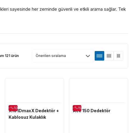
ekleri sayesinde her zeminde güvenli ve etkili arama sağlar. Tek
li ve hızlı sonuçlar elde edebilirsiniz.
m 121 ürün
tim alabilirsiniz. Detaylı bilgi için
0542 288 3030
-%10
-%15
X10 IDmaxX Dedektör +
Ace 150 Dedektör
Kablosuz Kulaklık