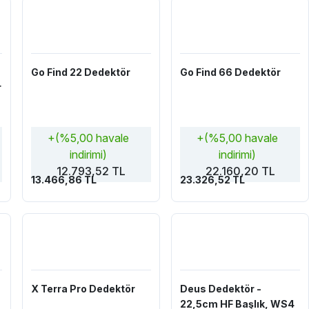
Go Find 22 Dedektör
Go Find 66 Dedektör
r
+(%5,00 havale
+(%5,00 havale
indirimi)
indirimi)
12.793,52 TL
22.160,20 TL
13.466,86 TL
23.326,52 TL
X Terra Pro Dedektör
Deus Dedektör -
22,5cm HF Başlık, WS4