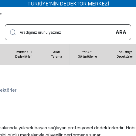
TÜRKİYE'NİN DEDEKTÖR MERKEZİ
im
ARA
Pointer & El
Alan
Yer Altı
Endüstriyel
Dedektörleri
Tarama
Görüntüleme
Dedektörler
ektörleri
amalarında yüksek başarı sağlayan profesyonel dedektörlerdir. Hobi d
gibi güçlü markalarıyla güvenilir performans sunar.