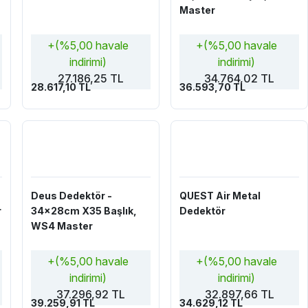
Master
+(%5,00 havale
+(%5,00 havale
indirimi)
indirimi)
27.186,25 TL
34.764,02 TL
28.617,10 TL
36.593,70 TL
Deus Dedektör -
QUEST Air Metal
r
34x28cm X35 Başlık,
Dedektör
WS4 Master
+(%5,00 havale
+(%5,00 havale
indirimi)
indirimi)
37.296,92 TL
32.897,66 TL
39.259,91 TL
34.629,12 TL