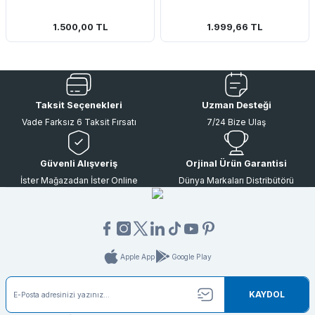
1.500,00 TL
1.999,66 TL
 Bağlantıları
Taksit Seçenekleri
Uzman Desteği
ı & Buluntu Kesesi & Kılıflar
Vade Farksız 6 Taksit Fırsatı
7/24 Bize Ulaş
Güvenli Alışveriş
Orjinal Ürün Garantisi
İster Mağazadan İster Online
Dünya Markaları Distribütörü
Apple App
Google Play
KAYDOL