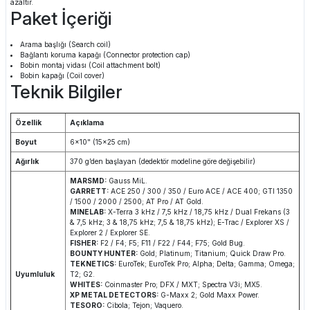
azaltır.
Paket İçeriği
Arama başlığı (Search coil)
Bağlantı koruma kapağı (Connector protection cap)
Bobin montaj vidası (Coil attachment bolt)
Bobin kapağı (Coil cover)
Teknik Bilgiler
Özellik
Açıklama
Boyut
6x10" (15x25 cm)
Ağırlık
370 g’den başlayan (dedektör modeline göre değişebilir)
MARSMD:
Gauss MiL.
GARRETT:
ACE 250 / 300 / 350 / Euro ACE / ACE 400; GTI 1350
/ 1500 / 2000 / 2500; AT Pro / AT Gold.
MINELAB:
X-Terra 3 kHz / 7,5 kHz / 18,75 kHz / Dual Frekans (3
& 7,5 kHz; 3 & 18,75 kHz; 7,5 & 18,75 kHz); E-Trac / Explorer XS /
Explorer 2 / Explorer SE.
FISHER:
F2 / F4; F5; F11 / F22 / F44; F75; Gold Bug.
BOUNTY HUNTER:
Gold; Platinum; Titanium; Quick Draw Pro.
TEKNETICS:
EuroTek; EuroTek Pro; Alpha; Delta; Gamma; Omega;
Uyumluluk
T2; G2.
WHITES:
Coinmaster Pro; DFX / MXT; Spectra V3i; MX5.
XP METAL DETECTORS:
G-Maxx 2; Gold Maxx Power.
TESORO:
Cibola; Tejon; Vaquero.