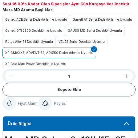
Saat 16:00'a Kadar Olan Siparişler Aynı Gün Kargoya Verilecektir
Mars MD Arama Başlıkları
Garrett ACE Serisi Dedektörler İle Uyumlu
Garrett AT Serisi Dedektörler İle Uyumlu
Garrett GTI 2500 Dedektör İle Uyumlu
GAUSS MD Serisi Dedektör Uyumlu
 Bağlantıları
Rutus Alter 71 Dedektör Uyumlu
VELES Serisi Dedektör Uyumlu
ı & Buluntu Kesesi & Kılıflar
XP GMAXX2, ADVENTIS2, ADX150 Dedektörler İle Uyumlu
XP Gold Max Power Dedektör İle Uyumlu
Sepete Ekle
Fiyat Alarmı
Paylaş
Ürün Bilgisi