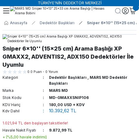
TÜRKİYE'NİN DEDEKTÖR MERKEZİ
Geri Dön
Geri Dön
Geri Dön
Geri Dön
Geri Dön
Anasayfa
Dedektör Başlıkları
Sniper 6x10'' (15x25 cm)
ktörü
nolojileri
lıkları
r
 Dedektörler
Güvenlik Dedektörleri
X-Ray Cihazları
leri
rol Sistemleri
aşlıkları
Aksesuarları
spit Dedektörü
Güvenlik Dedektörleri Aksesuarlar
Adli Tıp X-Ray Tarama Sistemleri
Sniper 6x10'' (15x25 cm) Arama Başlığı XP
GMAXX2, ADVENTIS2, ADX150 Dedektörler İle
 Dedektörler
ktörleri
tör Başlıkları
tör Aksesuarları
Kapı Tipi Metal Dedektörleri
Bagaj ve Kargo Tarama Sistemleri
Uyumlu
0.0 Puan - 0 Yorum
örleri
rı
r Başlıkları
ör Aksesuarları
Üst Arama Dedektörleri
Endüstriyel X-Ray Sistemleri
Kategori
Dedektör Başlıkları
,
MARS MD Dedektör
Başlıkları
il Arama Dedektörleri
r Başlıkları
ör Aksesuarları
Tır ve Konteyner Tarama Sistemler
Marka
MARS MD
Stok Kodu
MD-GMAXXSNIP106
KDV Hariç
180,00 USD + KDV
obi Dedektörleri
ktör Başlıkları
ors Aksesuarları
Vücut Tarama Sistemleri
10.392,62 TL
Kdv Dahil
j Cihazları
1.021,94 TL den başlayan taksitlerle!
Havale Nakit Fiyatı
9.872,99 TL
+ (%5,00 havale indirimi)
arı