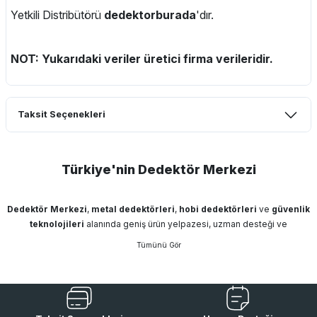
Yetkili Distribütörü
dedektorburada
'dır.
NOT: Yukarıdaki veriler üretici firma verileridir.
Taksit Seçenekleri
Türkiye'nin Dedektör Merkezi
Dedektör Merkezi
,
metal dedektörleri
,
hobi dedektörleri
ve
güvenlik
teknolojileri
alanında geniş ürün yelpazesi, uzman desteği ve
profesyonel hizmet anlayışıyla kullanıcılarına güvenilir çözümler sunar.
Define dedektörleri
,
altın dedektörleri
,
alan tarama cihazları
,
yeraltı
görüntüleme sistemleri
,
kapı tipi metal dedektörleri
,
el tipi üst
arama dedektörleri
ve
X-Ray cihazları
gibi birçok ürün grubunda doğru
ürünü, doğru fiyatla ve teknik destek avantajıyla bulabilirsiniz.