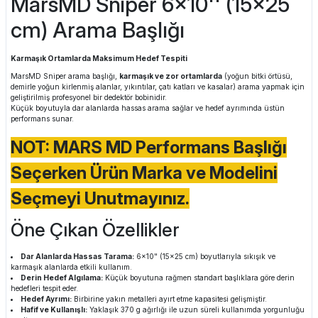
MarsMD Sniper 6x10'' (15x25
cm) Arama Başlığı
Karmaşık Ortamlarda Maksimum Hedef Tespiti
MarsMD Sniper arama başlığı,
karmaşık ve zor ortamlarda
(yoğun bitki örtüsü,
demirle yoğun kirlenmiş alanlar, yıkıntılar, çatı katları ve kasalar) arama yapmak için
geliştirilmiş profesyonel bir dedektör bobinidir.
Küçük boyutuyla dar alanlarda hassas arama sağlar ve hedef ayrımında üstün
performans sunar.
NOT: MARS MD Performans Başlığı
Seçerken Ürün Marka ve Modelini
Seçmeyi Unutmayınız.
Öne Çıkan Özellikler
Dar Alanlarda Hassas Tarama:
6x10" (15x25 cm) boyutlarıyla sıkışık ve
karmaşık alanlarda etkili kullanım.
Derin Hedef Algılama:
Küçük boyutuna rağmen standart başlıklara göre derin
hedefleri tespit eder.
Hedef Ayrımı:
Birbirine yakın metalleri ayırt etme kapasitesi gelişmiştir.
Hafif ve Kullanışlı:
Yaklaşık 370 g ağırlığı ile uzun süreli kullanımda yorgunluğu