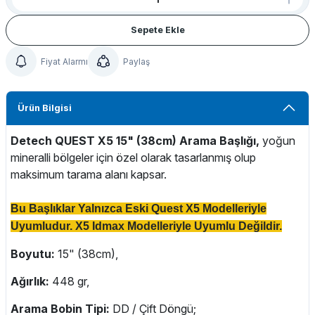
Sepete Ekle
Fiyat Alarmı
Paylaş
 Bağlantıları
ı & Buluntu Kesesi & Kılıflar
Ürün Bilgisi
Detech QUEST X5 15" (
38cm) A
rama Başlığı,
yoğun
mineralli bölgeler için özel olarak tasarlanmış olup
maksimum tarama alanı kapsar.
Bu Başlıklar Yalnızca Eski Quest X5 Modelleriyle
Uyumludur. X5 Idmax Modelleriyle Uyumlu Değildir.
Boyutu:
15" (38cm),
Ağırlık:
448 gr,
Arama Bobin Tipi:
DD / Çift Döngü;