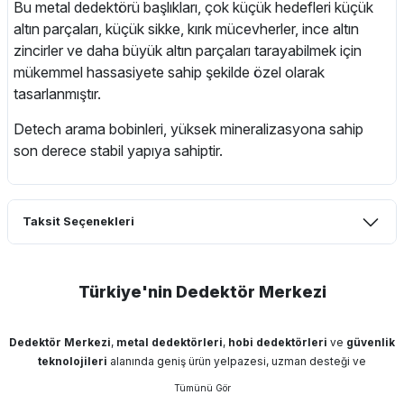
Bu metal dedektörü başlıkları, çok küçük hedefleri küçük
altın parçaları, küçük sikke, kırık mücevherler, ince altın
zincirler ve daha büyük altın parçaları tarayabilmek için
mükemmel hassasiyete sahip şekilde özel olarak
tasarlanmıştır.
Detech arama bobinleri, yüksek mineralizasyona sahip
son derece stabil yapıya sahiptir.
Taksit Seçenekleri
Türkiye'nin Dedektör Merkezi
Dedektör Merkezi
,
metal dedektörleri
,
hobi dedektörleri
ve
güvenlik
teknolojileri
alanında geniş ürün yelpazesi, uzman desteği ve
profesyonel hizmet anlayışıyla kullanıcılarına güvenilir çözümler sunar.
Define dedektörleri
,
altın dedektörleri
,
alan tarama cihazları
,
yeraltı