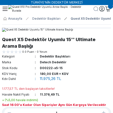
TÜRKİYE'NİN DEDEKTÖR MERKEZİ
Geri Dön
Geri Dön
Geri Dön
Geri Dön
Geri Dön
Anasayfa
Dedektör Başlıkları
Quest X5 Dedektör Uyumlu 
ktörü
nolojileri
lıkları
r
 Dedektörler
Güvenlik Dedektörleri
X-Ray Cihazları
leri
rol Sistemleri
aşlıkları
Aksesuarları
spit Dedektörü
Güvenlik Dedektörleri Aksesuarlar
Adli Tıp X-Ray Tarama Sistemleri
Quest X5 Dedektör Uyumlu 15'' Ultimate
Arama Başlığı
 Dedektörler
ktörleri
tör Başlıkları
tör Aksesuarları
Kapı Tipi Metal Dedektörleri
Bagaj ve Kargo Tarama Sistemleri
0.0 Puan - 0 Yorum
Kategori
Dedektör Başlıkları
örleri
rı
r Başlıkları
ör Aksesuarları
Üst Arama Dedektörleri
Endüstriyel X-Ray Sistemleri
Marka
Detech Dedektör
Stok Kodu
D00222-x5-15
il Arama Dedektörleri
r Başlıkları
ör Aksesuarları
Tır ve Konteyner Tarama Sistemler
KDV Hariç
180,00 EUR + KDV
11.975,26 TL
Kdv Dahil
obi Dedektörleri
ktör Başlıkları
ors Aksesuarları
Vücut Tarama Sistemleri
1.177,57 TL den başlayan taksitlerle!
Havale Nakit Fiyatı
11.376,49 TL
j Cihazları
+ (%5,00 havale indirimi)
Saat 16:00'a Kadar Olan Siparişler Aynı Gün Kargoya Verilecektir
arı