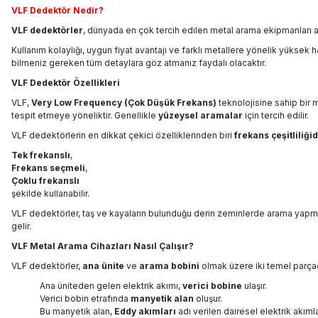
VLF Dedektör Nedir?
VLF dedektörler
, dünyada en çok tercih edilen metal arama ekipmanları ar
Kullanım kolaylığı, uygun fiyat avantajı ve farklı metallere yönelik yüksek 
bilmeniz gereken tüm detaylara göz atmanız faydalı olacaktır.
VLF Dedektör Özellikleri
VLF,
Very Low Frequency (Çok Düşük Frekans)
teknolojisine sahip bir
tespit etmeye yöneliktir. Genellikle
yüzeysel aramalar
için tercih edilir.
VLF dedektörlerin en dikkat çekici özelliklerinden biri
frekans çeşitliliğid
Tek frekanslı
,
Frekans seçmeli
,
Çoklu frekanslı
şekilde kullanabilir.
VLF dedektörler, taş ve kayaların bulunduğu derin zeminlerde arama yapma
gelir.
VLF Metal Arama Cihazları Nasıl Çalışır?
VLF dedektörler,
ana ünite
ve
arama bobini
olmak üzere iki temel parçad
Ana üniteden gelen elektrik akımı,
verici bobine
ulaşır.
Verici bobin etrafında
manyetik alan
oluşur.
Bu manyetik alan,
Eddy akımları
adı verilen dairesel elektrik akıml