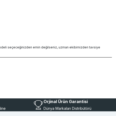
i modeli seçeceğinizden emin değilseniz, uzman ekibimizden tavsiye
Orjinal Ürün Garantisi
line
Dünya Markaları Distribütörü