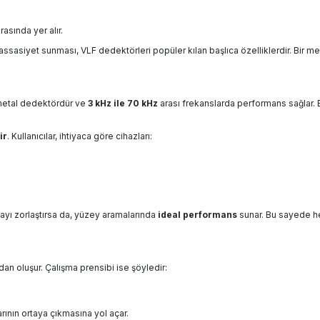
asında yer alır.
hassasiyet sunması, VLF dedektörleri popüler kılan başlıca özelliklerdir. Bir m
 metal dedektördür ve
3 kHz ile 70 kHz
arası frekanslarda performans sağlar. B
ir
. Kullanıcılar, ihtiyaca göre cihazları:
yı zorlaştırsa da, yüzey aramalarında
ideal performans
sunar. Bu sayede he
an oluşur. Çalışma prensibi ise şöyledir:
arının ortaya çıkmasına yol açar.