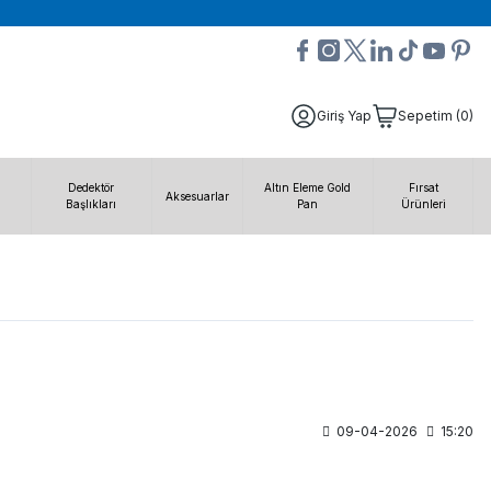
Giriş Yap
Sepetim (0)
Dedektör
Altın Eleme Gold
Fırsat
Aksesuarlar
Başlıkları
Pan
Ürünleri
09-04-2026
15:20