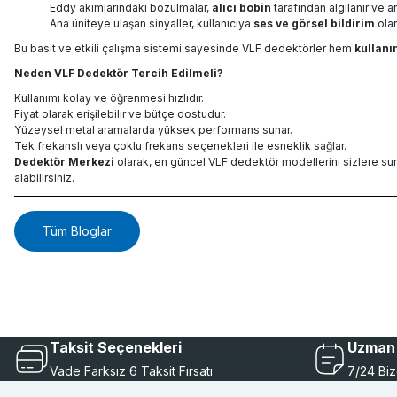
Eddy akımlarındaki bozulmalar,
alıcı bobin
tarafından algılanır ve ana
Ana üniteye ulaşan sinyaller, kullanıcıya
ses ve görsel bildirim
olar
Bu basit ve etkili çalışma sistemi sayesinde VLF dedektörler hem
kullanı
Neden VLF Dedektör Tercih Edilmeli?
Kullanımı kolay ve öğrenmesi hızlıdır.
Fiyat olarak erişilebilir ve bütçe dostudur.
Yüzeysel metal aramalarda yüksek performans sunar.
Tek frekanslı veya çoklu frekans seçenekleri ile esneklik sağlar.
Dedektör Merkezi
olarak, en güncel VLF dedektör modellerini sizlere su
alabilirsiniz.
Tüm Bloglar
Taksit Seçenekleri
Uzman 
Vade Farksız 6 Taksit Fırsatı
7/24 Biz